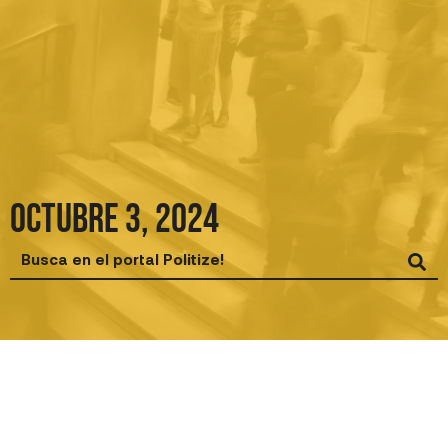
Ir
al
contenido
octubre 3, 2024
Search
...