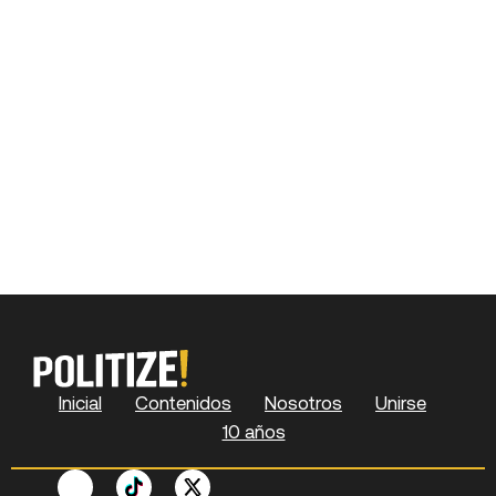
Inicial
Contenidos
Nosotros
Unirse
10 años
F
P
Y
S
X
L