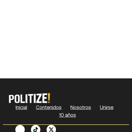
Inicial
Contenidos
Nosotros
Unirse
10 años
F
P
Y
S
X
L