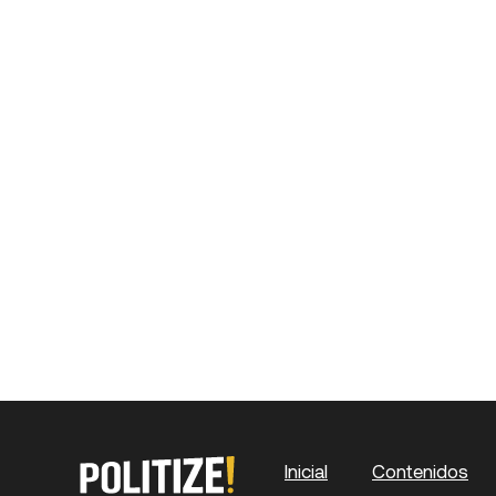
Propuesta 
(PRO): histo
en Argenti
Inicial
Contenidos