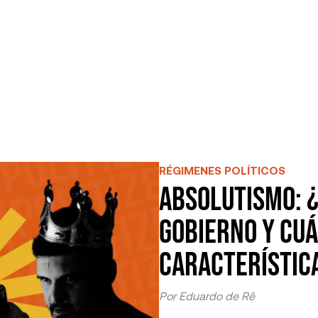
OCIENDO LA
CONOCIENDO LA
CIUDAD
ITICA
DEMOCRACIA
PRÁCTI
RÉGIMENES POLÍTICOS
Absolutismo: ¿
O RECIENTE
Ver todos
gobierno y cuá
característic
Por
Eduardo de Rê