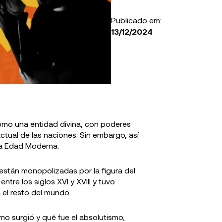
Publicado em:
13/12/2024
historia y
Propuesta Republicana
Libertad Ava
el Partido
(PRO): historia y política
fenómeno po
 en
en Argentina
Milei
como una entidad divina, con poderes
actual de las naciones. Sin embargo, así
la Edad Moderna.
 están monopolizadas por la figura del
tre los siglos XVI y XVIII y tuvo
 el resto del mundo.
ómo surgió y qué fue el absolutismo,