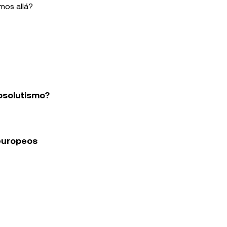
mos allá?
absolutismo?
 europeos