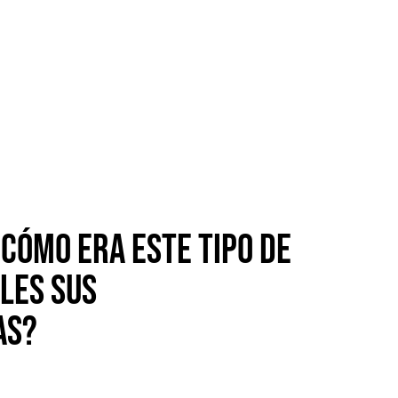
ANÍA EN LA
CA
cómo era este tipo de
les sus
as?