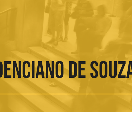
OCIENDO LA
CONOCIENDO LA
CIUDAD
denciano de Souz
ITICA
DEMOCRACIA
PRÁCTI
O RECIENTE
Ver todos