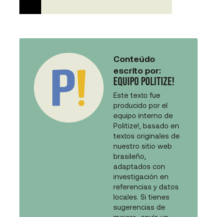
Conteúdo
escrito por:
Equipo Politize!
Este texto fue
producido por el
equipo interno de
Politize!, basado en
textos originales de
nuestro sitio web
brasileño,
adaptados con
investigación en
referencias y datos
locales. Si tienes
sugerencias de