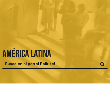
Ir
al
contenido
América Latina
Search
...