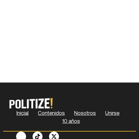
Inicial
Contenidos
Nosotros
Unirse
10 años
F
P
Y
S
X
L