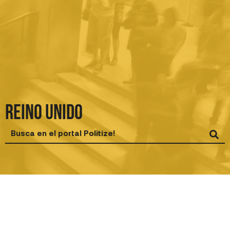
Ir
al
contenido
Reino Unido
Search
...