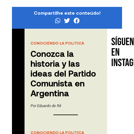
Compartilhe este conteúdo!
Sígue
Contenido
CONOCIENDO LA POLITICA
relacionado
en
Conozca la
Insta
historia y las
ideas del Partido
Comunista en
Argentina
Por
Eduardo de Rê
CONOCIENDO LA POLITICA