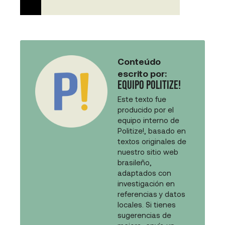
Conteúdo
escrito por:
Equipo Politize!
Este texto fue
producido por el
equipo interno de
Politize!, basado en
textos originales de
nuestro sitio web
brasileño,
adaptados con
investigación en
referencias y datos
locales. Si tienes
sugerencias de